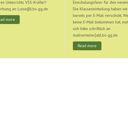
es Unterrichts VSS-Kräfte!!
Einschulungsfeier für den neuen
rbung an: Luise@Lbs-gg.de
Die Klasseneinteilung haben wir
bereits per E-Mail verschickt. W
ead more
keine E-Mail bekommen hat, me
sich bitte schriftlich an
mailverteiler[at)Lbs-gg.de
Read more