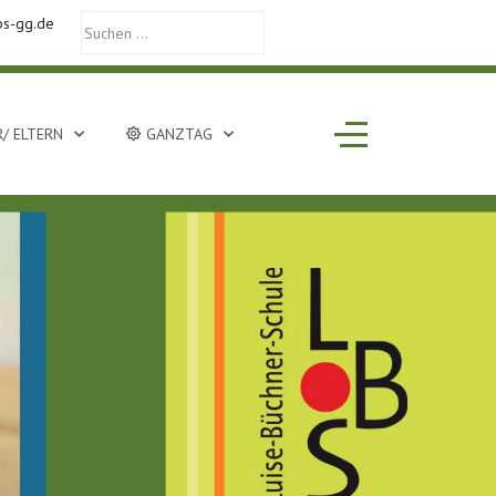
bs-gg.de
Off-Canvas Toggle
/ ELTERN
GANZTAG