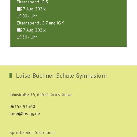
Elternabend JG 5
27 Aug. 2026
;
19:00
-
Uhr
Elternabend JG 7 und JG 9
27 Aug. 2026
;
19:30
-
Uhr
Luise-Büchner-Schule Gymnasium
Jahnstraße 35, 64521 Groß-Gerau
06152 93360
luise@lbs-gg.de
Sprechzeiten Sekretariat: