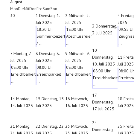
August
Mon
Die
Mit
Don
Fre
Sam
Son
30
1
Dienstag, 1.
2
Mittwoch, 2.
4
Freitag,
Juli 2025
Juli 2025
2025
3
Donnerstag,
18:30 Uhr
18:00 Uhr
09:55 U
3. Juli 2025
Sommerkonzert
Abschlussfeier
Zeugnis
/ ...
...
...
10
7
Montag, 7.
8
Dienstag, 8.
9
Mittwoch, 9.
Donnerstag,
11
Freita
Juli 2025
Juli 2025
Juli 2025
10. Juli 2025
Juli 2025
08:00 Uhr
08:00 Uhr
08:00 Uhr
08:00 Uhr
08:00 U
Erreichbarkeit
Erreichbarkeit
Erreichbarkeit
Erreichbarkeit
Erreichba
...
...
...
...
17
14
Montag,
15
Dienstag, 15.
16
Mittwoch,
18
Freita
Donnerstag,
14. Juli 2025
Juli 2025
16. Juli 2025
Juli 2025
17. Juli 2025
24
21
Montag,
22
Dienstag, 22.
23
Mittwoch,
25
Freita
Donnerstag,
21. Juli 2025
Juli 2025
23. Juli 2025
Juli 2025