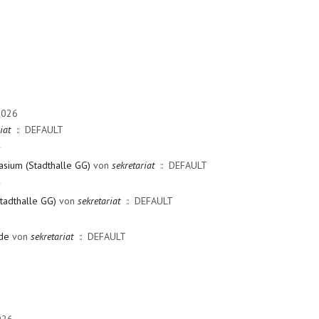
2026
iat
:: DEFAULT
r
sium (Stadthalle GG)
von
sekretariat
:: DEFAULT
r
tadthalle GG)
von
sekretariat
:: DEFAULT
nde
von
sekretariat
:: DEFAULT
026