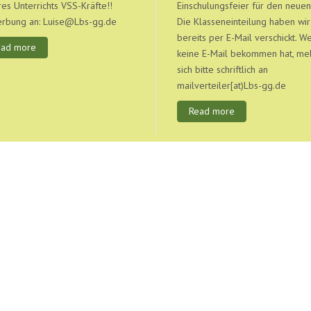
es Unterrichts VSS-Kräfte!!
Einschulungsfeier für den neuen
rbung an: Luise@Lbs-gg.de
Die Klasseneinteilung haben wir
bereits per E-Mail verschickt. W
ead more
keine E-Mail bekommen hat, me
sich bitte schriftlich an
mailverteiler[at)Lbs-gg.de
Read more