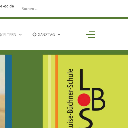
bs-gg.de
Off-Canvas Toggle
/ ELTERN
GANZTAG